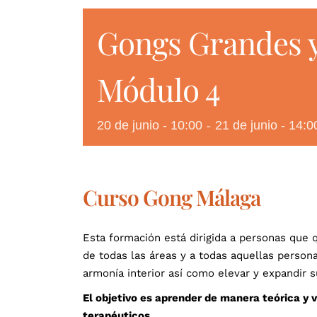
Gongs Grandes y
Módulo 4
20 de junio - 10:00
21 de junio - 14:0
-
Curso Gong Málaga
Esta formación está dirigida a personas que q
de todas las áreas y a todas aquellas person
armonía interior así como elevar y expandir s
El objetivo es aprender de manera teórica y 
terapéuticos.