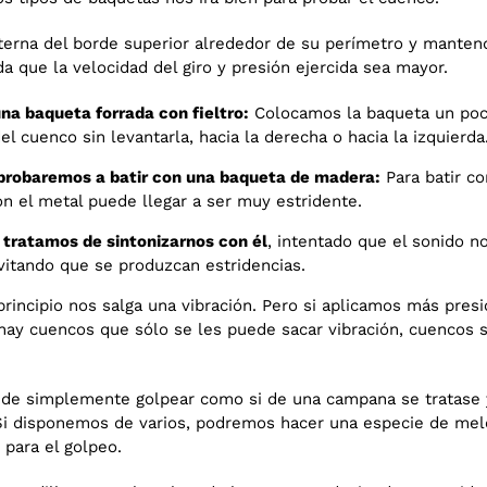
terna del borde superior alrededor de su perímetro y mante
que la velocidad del giro y presión ejercida sea mayor.
na baqueta forrada con fieltro:
Colocamos la baqueta un poco 
l cuenco sin levantarla, hacia la derecha o hacia la izquierda
 probaremos a batir con una baqueta de madera:
Para batir c
n el metal puede llegar a ser muy estridente.
tratamos de sintonizarnos con él
, intentado que el sonido n
vitando que se produzcan estridencias.
principio nos salga una vibración. Pero si aplicamos más pre
hay cuencos que sólo se les puede sacar vibración, cuencos 
uede simplemente golpear como si de una campana se tratase y
 Si disponemos de varios, podremos hacer una especie de me
 para el golpeo.