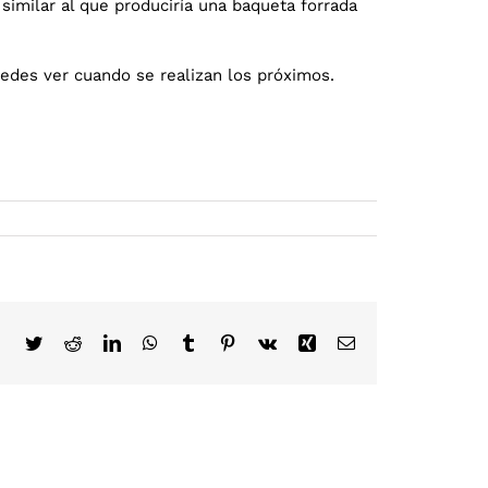
imilar al que produciría una baqueta forrada
des ver cuando se realizan los próximos.
Facebook
Twitter
Reddit
LinkedIn
WhatsApp
Tumblr
Pinterest
Vk
Xing
Correo
electrónico