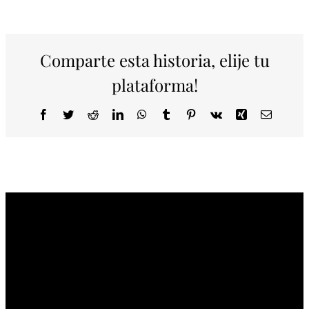
Comparte esta historia, elije tu
plataforma!
Facebook
Twitter
Reddit
LinkedIn
WhatsApp
Tumblr
Pinterest
Vk
Xing
Correo
electrón